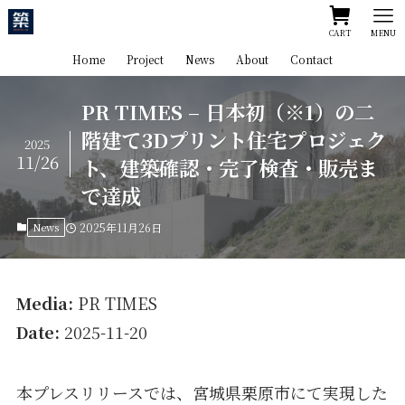
CART
MENU
Home
Project
News
About
Contact
PR TIMES – 日本初（※1）の二
階建て3Dプリント住宅プロジェク
2025
11/26
ト、建築確認・完了検査・販売ま
で達成
News
2025年11月26日
Media:
PR TIMES
Date:
2025-11-20
本プレスリリースでは、宮城県栗原市にて実現した